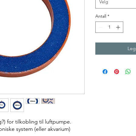
Velg
Antall
*
Legg
g?) for tilkobling til luftpumpe.
poniske system (eller akvarium)