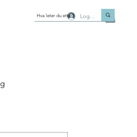
Logg inn
ng