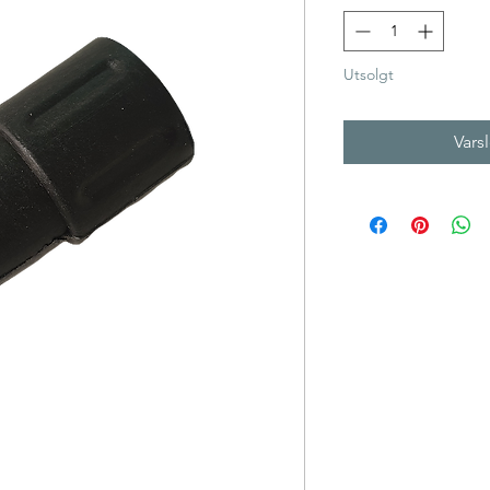
Utsolgt
Vars