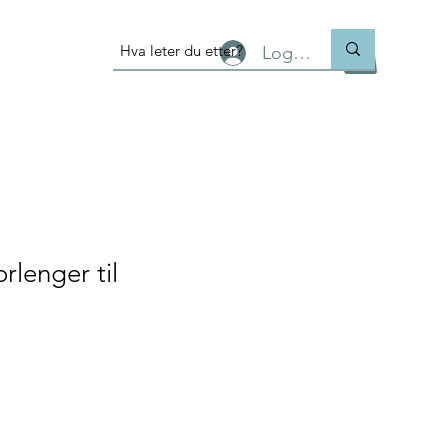
Logg inn
lenger til