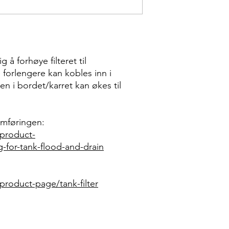
 å forhøye filteret til
forlengere kan kobles inn i
en i bordet/karret kan økes til
omføringen:
product-
or-tank-flood-and-drain
roduct-page/tank-filter