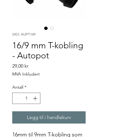
SKU: AUPT169
16/9 mm T-kobling
- Autopot
Pris
29,00 kr
MVA Inkludert
Antall
*
Legg til i handlekurv
16mm til 9mm T-kobling som