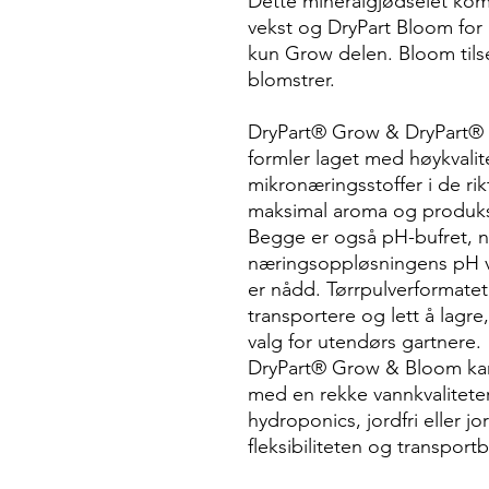
Dette mineralgjødselet komm
vekst og DryPart Bloom for 
kun Grow delen. Bloom tils
blomstrer.
DryPart® Grow & DryPart® B
formler laget med høykvali
mikronæringsstoffer i de ri
maksimal aroma og produksj
Begge er også pH-bufret, n
næringsoppløsningens pH vil
er nådd. Tørrpulverformatet
transportere og lett å lagre
valg for utendørs gartnere.
DryPart® Grow & Bloom kan b
med en rekke vannkvalitete
hydroponics, jordfri eller jo
fleksibiliteten og transport