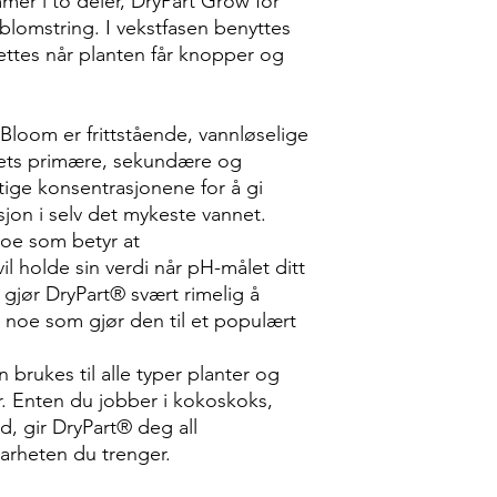
er i to deler, DryPart Grow for
blomstring. I vekstfasen benyttes
ettes når planten får knopper og
loom er frittstående, vannløselige
tets primære, sekundære og
ktige konsentrasjonene for å gi
on i selv det mykeste vannet.
oe som betyr at
 holde sin verdi når pH-målet ditt
 gjør DryPart® svært rimelig å
, noe som gjør den til et populært
rukes til alle typer planter og
r. Enten du jobber i kokoskoks,
rd, gir DryPart® deg all
barheten du trenger.