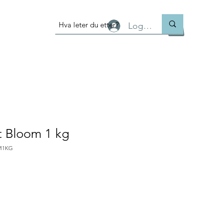
Logg inn
t Bloom 1 kg
M1KG