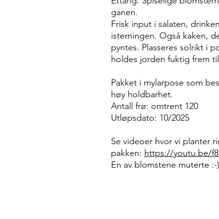
Ettårig. Spiselige blomsterh
ganen.
Frisk input i salaten, drinken
isterningen. Også kaken, de
pyntes. Plasseres solrikt i 
holdes jorden fuktig frem ti
Pakket i mylarpose som besk
høy holdbarhet.
Antall frø: omtrent 120
Utløpsdato: 10/2025
Se videoer hvor vi planter 
pakken:
https://youtu.be/
En av blomstene muterte :-