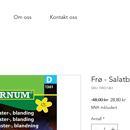
Om oss
Kontakt oss
Frø - Salat
SKU: FRO1361
Vanlig
Sa
 48,00 kr 
28,80 kr
pris
MVA Inkludert
Antall
*