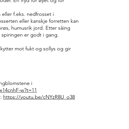
oder. En fryd for øyet og for
 eller f.eks. nedfrosset i
sserten eller kanskje forretten kan
porøs, humusrik jord. Etter såing
l spiringen er godt i gang.
ytter mot fukt og sollys og gir
ringblomstene i
f8x14cnhF-w?t=11
):
https://youtu.be/cNYzR8U_o38