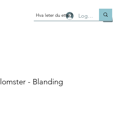
Logg inn
blomster - Blanding
lgspris