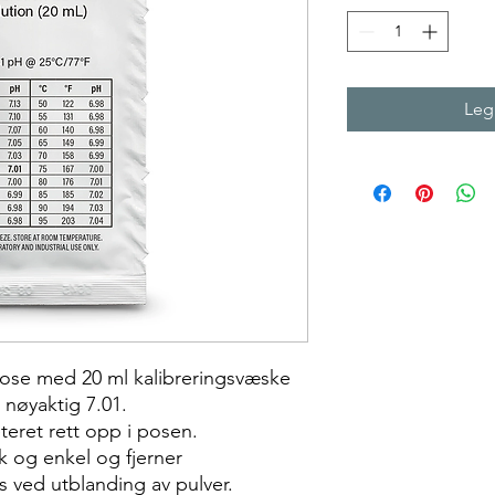
Legg
pose med 20 ml kalibreringsvæske
 nøyaktig 7.01.
eret rett opp i posen.
k og enkel og fjerner
 ved utblanding av pulver.