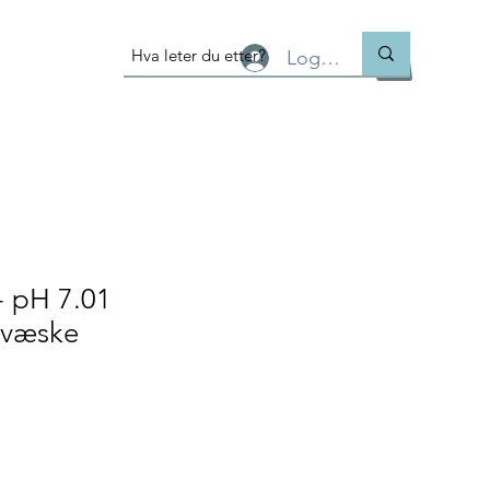
Logg inn
- pH 7.01
svæske