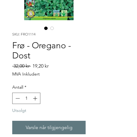
SKU: FRO1114
Frø - Oregano -
Dost
Vanlig
Salgspris
 32,00 kr 
19,20 kr
pris
MVA Inkludert
Antall
*
Utsolgt
Varsle når tilgjengelig