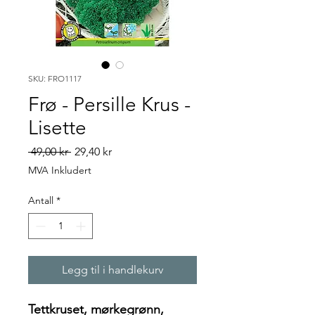
SKU: FRO1117
Frø - Persille Krus -
Lisette
Vanlig
Salgspris
 49,00 kr 
29,40 kr
pris
MVA Inkludert
Antall
*
Legg til i handlekurv
Tettkruset, mørkegrønn,