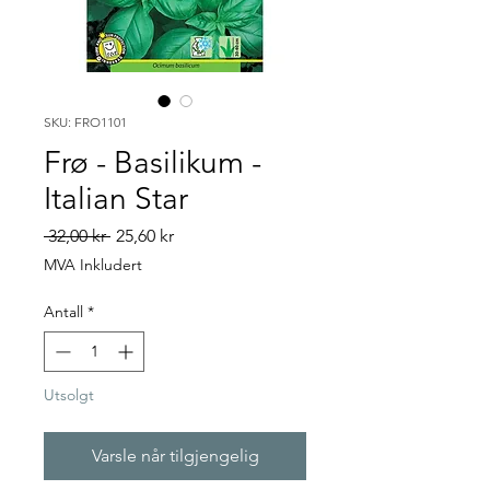
SKU: FRO1101
Frø - Basilikum -
Italian Star
Vanlig
Salgspris
 32,00 kr 
25,60 kr
pris
MVA Inkludert
Antall
*
Utsolgt
Varsle når tilgjengelig