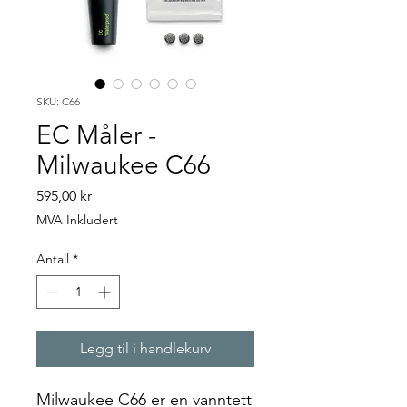
SKU: C66
EC Måler -
Milwaukee C66
Pris
595,00 kr
MVA Inkludert
Antall
*
Legg til i handlekurv
Milwaukee C66 er en vanntett