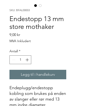
SKU: BFAL00003
Endestopp 13 mm
store mothaker
Pris
9,00 kr
MVA Inkludert
Antall
*
Legg til i handlekurv
Endeplugg/endestopp
kobling som brukes på enden
av slanger eller rør med 13
mm indre diameter.